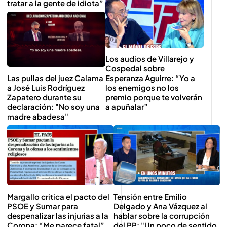
tratar a la gente de idiota”
Los audios de Villarejo y
Cospedal sobre
Las pullas del juez Calama
Esperanza Aguirre: “Yo a
a José Luis Rodríguez
los enemigos no los
Zapatero durante su
premio porque te volverán
declaración: "No soy una
a apuñalar”
madre abadesa"
Margallo critica el pacto del
Tensión entre Emilio
PSOE y Sumar para
Delgado y Ana Vázquez al
despenalizar las injurias a la
hablar sobre la corrupción
Corona: “Me parece fatal”
del PP: "Un poco de sentido