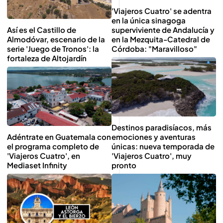
'Viajeros Cuatro' se adentra
en la única sinagoga
Así es el Castillo de
superviviente de Andalucía y
Almodóvar, escenario de la
en la Mezquita-Catedral de
serie 'Juego de Tronos': la
Córdoba: "Maravilloso"
fortaleza de Altojardín
Destinos paradisíacos, más
Adéntrate en Guatemala con
emociones y aventuras
el programa completo de
únicas: nueva temporada de
'Viajeros Cuatro', en
'Viajeros Cuatro', muy
Mediaset Infinity
pronto