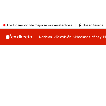
Los lugares donde mejor se va a ver el eclipse
Una soltera de '
en directo
Noticias
Televisión
Mediaset Infinity
M