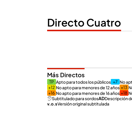
Directo Cuatro
Más Directos
Apto para todos los públicos
No ap
No apto para menores de 12 años
N
No apto para menores de 16 años
N
Subtitulado para sordos
Descripción d
Versión original subtitulada