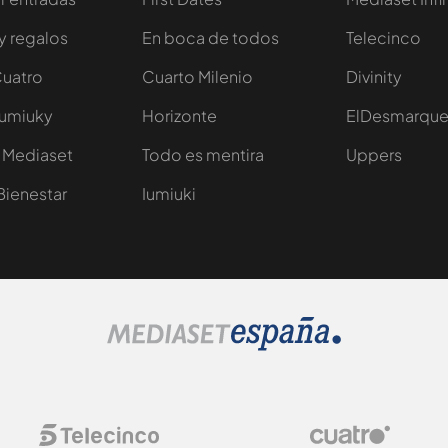
y regalos
En boca de todos
Telecinco
Cuatro
Cuarto Milenio
Divinity
Iumiuky
Horizonte
ElDesmarqu
 Mediaset
Todo es mentira
Uppers
Bienestar
Iumiuki