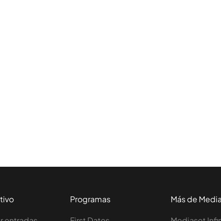
tivo
Programas
Más de Medi
 entradas
First Dates
Mediaset Infi