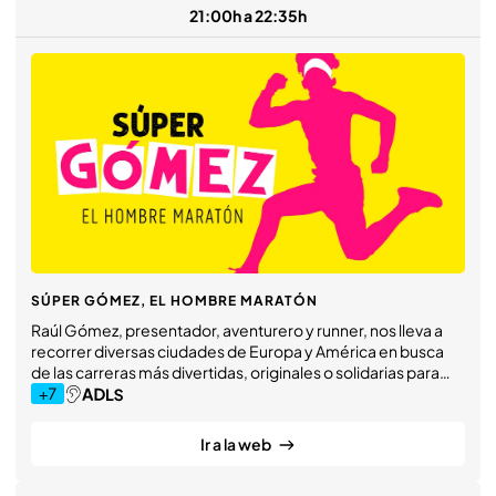
21:00h a 22:35h
SÚPER GÓMEZ, EL HOMBRE MARATÓN
Raúl Gómez, presentador, aventurero y runner, nos lleva a
recorrer diversas ciudades de Europa y América en busca
de las carreras más divertidas, originales o solidarias para
conocer historias humanas emotivas y curiosas que pondrá
en valor el esfuerzo de sus protagonistas y descubrir cada
enclave a través de las vidas de sus moradores.
Ir a la web