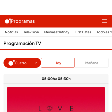
Programas
Noticias
Televisión
Mediaset Infinity
First Dates
Todo es m
Programación TV
Hoy
Mañana
Cuatro
05:00h a 05:30h