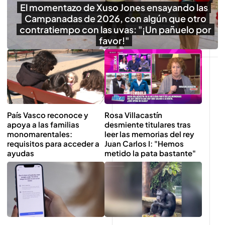
El momentazo de Xuso Jones ensayando las
Campanadas de 2026, con algún que otro
contratiempo con las uvas: "¡Un pañuelo por
favor!"
País Vasco reconoce y
Rosa Villacastín
apoya a las familias
desmiente titulares tras
monomarentales:
leer las memorias del rey
requisitos para acceder a
Juan Carlos I: "Hemos
ayudas
metido la pata bastante"