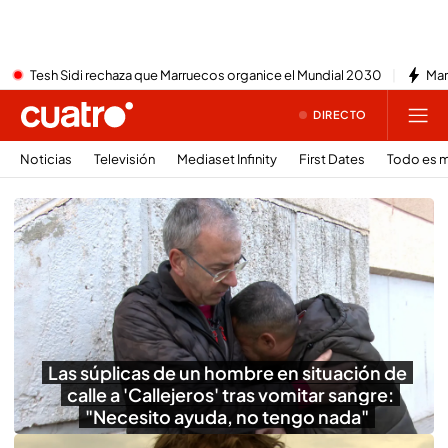
Tesh Sidi rechaza que Marruecos organice el Mundial 2030
Mar
DIRECTO
Noticias
Televisión
Mediaset Infinity
First Dates
Todo es m
Las súplicas de un hombre en situación de
calle a 'Callejeros' tras vomitar sangre:
"Necesito ayuda, no tengo nada"