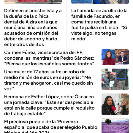
Detienen al anestesista y a
La llamada de auxilio de la
la dueña de la clínica
familia de Facundo, en
dental de Alzira en la que
coma tras recibir una
murió una niña de 6 años
fuerte paliza en Lleida: ''Si
acusados de omisión del
viste algo, no tengas
deber de socorro y hurto,
miedo''
entre otros delitos
Carmen Fúnez, vicesecretaria del PP,
condena las 'mentiras' de Pedro Sánchez:
"Piensa que los españoles somos tontos"
Una mujer de 77 años sufre un robo de
medio millón de euros en su joyería: ''Me
tiraron y me ahogaron, casi me quedo sin
voz''
Hermana de Esther López, sobre Óscar en
una jornada clave: “Este ser despreciable
está en la calle porque cumple el requisito
de trabajo estable”
El precioso pueblo de la ‘Provenza
española’ que acaba de ser elegido Pueblo
Mágico del Año 2026