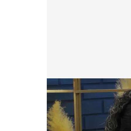
La decepción de un soltero ante el beso de su cita
.
First Dates
03 DIC 2025 - 22:55h.
Descubre al completo la 