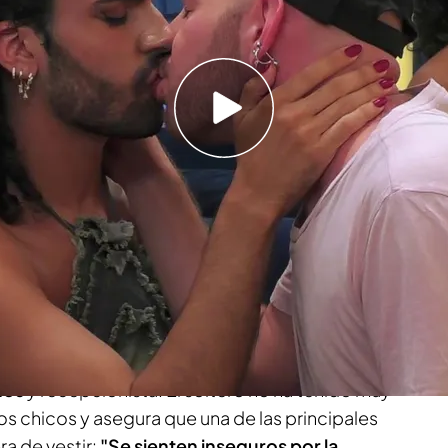
e 'First Dates' se pone a llamar a toda su
o nuestro ha sido una cita a seis"
nte de
'First Dates'
entra
Yurell, un joven de 25
un
"chico queer".
Actualmente vive en una
a mariconeta'. En el amor, después de haber
nes tóxicas
y haber escrito un libro sobre ello,
uiere, aunque no se cierra a nada ni a nadie: "Me
ños
y recepcionista. El soltero no ha tenido muy
s chicos y asegura que una de las principales
ra de vestir:
"Se sienten inseguros por la