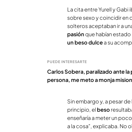
La cita entre Yurell y Gabi
sobre sexo y coincidir en 
solteros aceptaban ir a una
pasión
que habían estado s
un beso dulce
a su acomp
PUEDE INTERESARTE
Carlos Sobera, paralizado ante la 
persona, me meto a monja mision
Sin embargo y, a pesar de
principio, el
beso
resultab
enseñaría a meter un poco
a la cosa", explicaba. No 