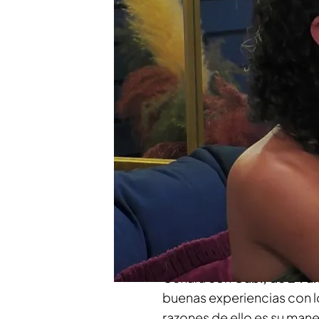
¡Momentazo! Un soltero d
familia en plena cita: "L
Compartir
Por la puerta del restaura
años
que se define como 
caravana a la que llama 'L
pasado por varias
relacio
tiene muy claro lo que no q
apunto a un bombardeo"
Cenará con
Gabi, de 24 a
buenas experiencias con lo
razones de ello es su mane