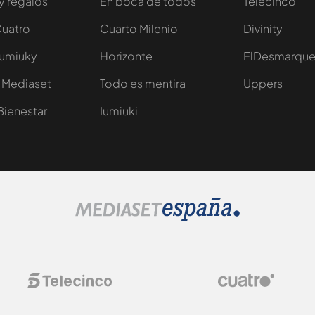
y regalos
En boca de todos
Telecinco
Cuatro
Cuarto Milenio
Divinity
Iumiuky
Horizonte
ElDesmarqu
 Mediaset
Todo es mentira
Uppers
Bienestar
Iumiuki