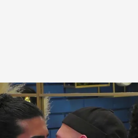
cuatro.com
cita de Yurell y Gabi