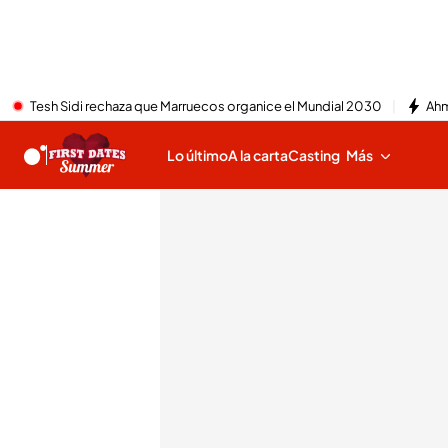
Tesh Sidi rechaza que Marruecos organice el Mundial 2030
Ahm
Lo último
A la carta
Casting
Más