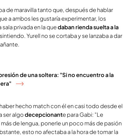
 iba de maravilla tanto que, después de hablar
que a ambos les gustaría experimentar, los
 sala privada en la que
daban rienda suelta a la
intiendo. Yurell no se cortaba y se lanzaba a dar
añante.
presión de una soltera: "Si no encuentro a la
era"
 haber hecho match con él en casi todo desde el
a ser algo
decepcionant
e para Gabi: "Le
 más de lengua, ponerle un poco más de pasión
obstante, esto no afectaba a la hora de tomar la