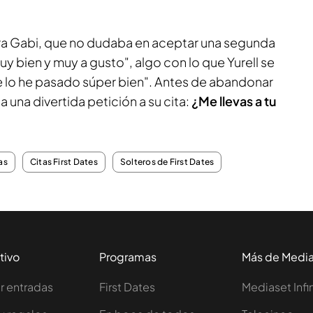
ra Gabi, que no dudaba en aceptar una segunda
y bien y muy a gusto", algo con lo que Yurell se
 lo he pasado súper bien". Antes de abandonar
a una divertida petición a su cita:
¿Me llevas a tu
as
Citas First Dates
Solteros de First Dates
tivo
Programas
Más de Medi
 entradas
First Dates
Mediaset Infi