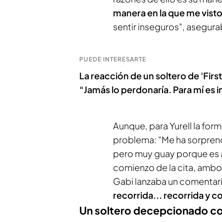
manera en la que me vist
sentir inseguros", asegura
PUEDE INTERESARTE
La reacción de un soltero de 'First 
“Jamás lo perdonaría. Para mí es i
Aunque, para Yurell la form
problema: "Me ha sorprend
pero muy guay porque es a
comienzo de la cita, ambo
Gabi lanzaba un comentario 
recorrida... recorrida y c
Un soltero decepcionado con