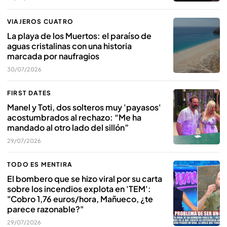
VIAJEROS CUATRO
La playa de los Muertos: el paraíso de
aguas cristalinas con una historia
marcada por naufragios
30/07/2026
FIRST DATES
Manel y Toti, dos solteros muy 'payasos'
acostumbrados al rechazo: “Me ha
mandado al otro lado del sillón”
29/07/2026
TODO ES MENTIRA
El bombero que se hizo viral por su carta
sobre los incendios explota en 'TEM':
"Cobro 1,76 euros/hora, Mañueco, ¿te
parece razonable?"
29/07/2026