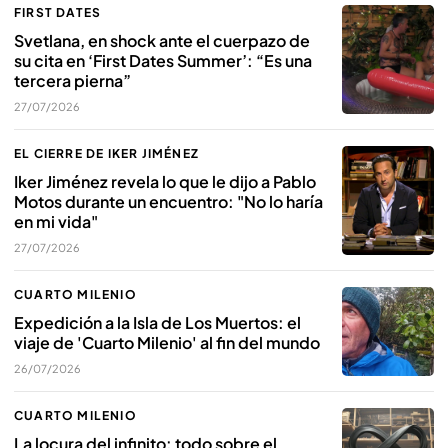
FIRST DATES
Svetlana, en shock ante el cuerpazo de
su cita en ‘First Dates Summer’: “Es una
tercera pierna”
27/07/2026
EL CIERRE DE IKER JIMÉNEZ
Iker Jiménez revela lo que le dijo a Pablo
Motos durante un encuentro: "No lo haría
en mi vida"
27/07/2026
CUARTO MILENIO
Expedición a la Isla de Los Muertos: el
viaje de 'Cuarto Milenio' al fin del mundo
26/07/2026
CUARTO MILENIO
La locura del infinito: todo sobre el