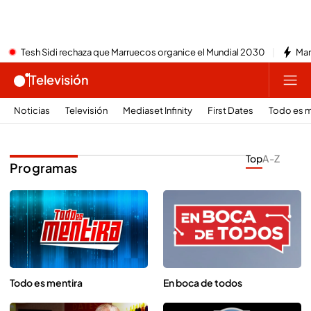
Tesh Sidi rechaza que Marruecos organice el Mundial 2030
Mar
Televisión
Noticias
Televisión
Mediaset Infinity
First Dates
Todo es m
Top
A-Z
Programas
Todo es mentira
En boca de todos