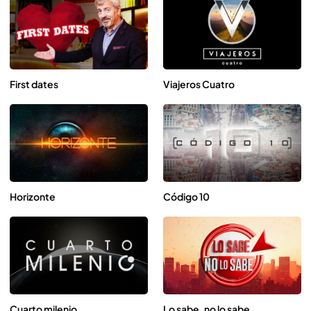
First dates
Viajeros Cuatro
Horizonte
Código 10
Cuarto milenio
Lo sabe, no lo sabe