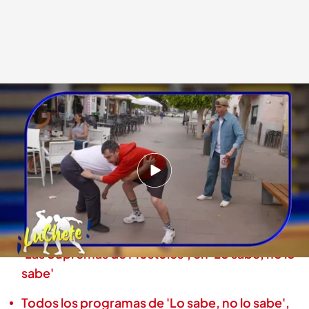
Cristóbal y Chete en la presentación de la lucha canaria
.
Cuatro
Lo sabe, no lo sabe
16 JUN 2026 - 19:46h.
Cristóbal, taxista en Telde, ha hecho una
representación de la lucha canaria con Chete
Xuso Jones vuelve a encontrarse con Luisi, de
'Las Supremas de Móstoles', en 'Lo sabe, no lo
sabe'
Todos los programas de 'Lo sabe, no lo sabe',