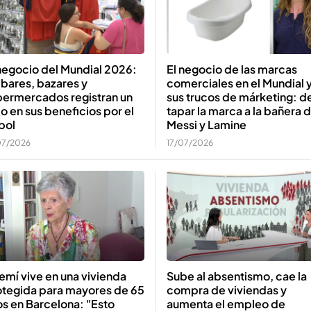
negocio del Mundial 2026:
El negocio de las marcas
 bares, bazares y
comerciales en el Mundial 
permercados registran un
sus trucos de márketing: d
o en sus beneficios por el
tapar la marca a la bañera 
bol
Messi y Lamine
07/2026
17/07/2026
mí vive en una vivienda
Sube al absentismo, cae la
otegida para mayores de 65
compra de viviendas y
s en Barcelona: "Esto
aumenta el empleo de