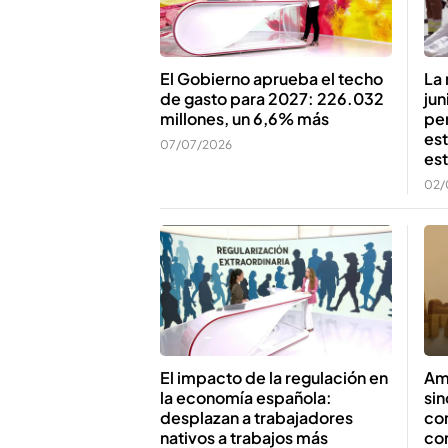
El Gobierno aprueba el techo
La 
de gasto para 2027: 226.032
jun
millones, un 6,6% más
pe
est
07/07/2026
es
02/
El impacto de la regulación en
Am
la economía española:
sin
desplazan a trabajadores
co
nativos a trabajos más
co