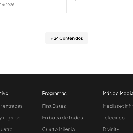
06/2026
+ 24 Contenidos
tivo
Programas
Más de Medi
 entradas
First Dates
Mediaset Infi
y regalos
En boca de todos
Telecinco
Cuatro
Cuarto Milenio
Divinity