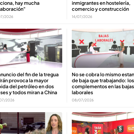
nciona, hay mucha
inmigrantes en hostelería,
laboración"
comercio y construcción
07/2026
14/07/2026
anuncio del fin de la tregua
No se cobra lo mismo esta
Irán provoca la mayor
de baja que trabajando: los
ida del petróleo en dos
complementos en las bajas
es y todos miran a China
laborales
07/2026
08/07/2026