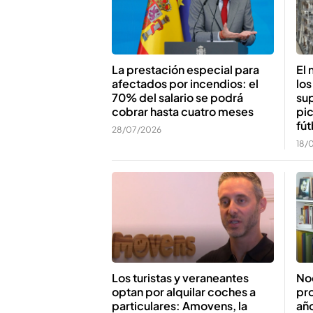
La prestación especial para
El 
afectados por incendios: el
los
70% del salario se podrá
su
cobrar hasta cuatro meses
pic
fút
28/07/2026
18/
Los turistas y veraneantes
Noe
optan por alquilar coches a
pr
particulares: Amovens, la
año