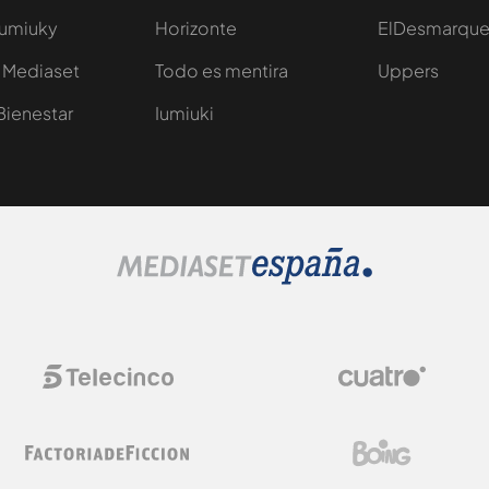
Iumiuky
Horizonte
ElDesmarqu
 Mediaset
Todo es mentira
Uppers
Bienestar
Iumiuki