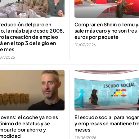
reducción del paro en
Comprar en Shein o Temu y
io, la más baja desde 2008,
sale más caro y no son tres
ro la creación de empleo
euros por paquete
á en el top 3 del siglo en
01/07/2026
te mes
07/2026
ovens: el coche ya no es
El escudo social para hoga
ónimo de estatus y se
y empresas se mantiene tr
mparte por ahorro y
meses
modidad
29/06/2026