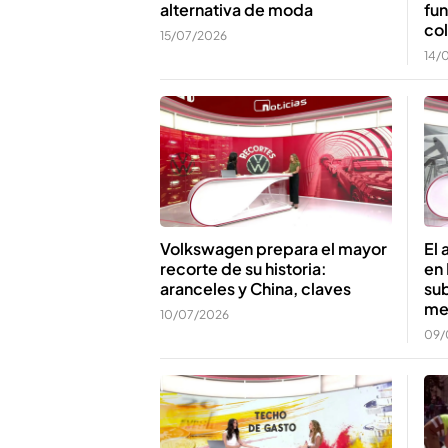
alternativa de moda
fu
co
15/07/2026
14/
Volkswagen prepara el mayor
El 
recorte de su historia:
en 
aranceles y China, claves
sub
mes
10/07/2026
09/