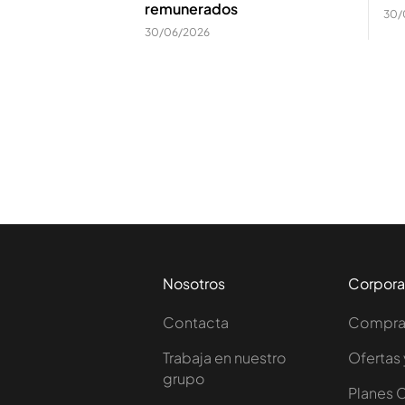
remunerados
30/
30/06/2026
Nosotros
Corpora
Contacta
Comprar
Trabaja en nuestro
Ofertas 
grupo
Planes 