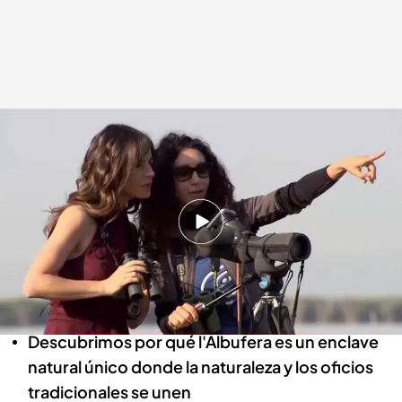
¡No te pierdas el último programa de Planes Cuatro!
.
Cuatro.com
cuatro.com
15 JUN 2026 - 13:33h.
Planes Cuatro tiene esta semana el placer de
viajar hasta l'Albufera de Valencia con Carmen
Corazzini, presentadora de Informativos
Telecinco
Descubrimos por qué l'Albufera es un enclave
natural único donde la naturaleza y los oficios
tradicionales se unen