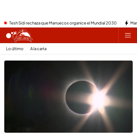
Tesh Sidi rechaza que Marruecos organice el Mundial 2030
Mar
Lo último
A la carta