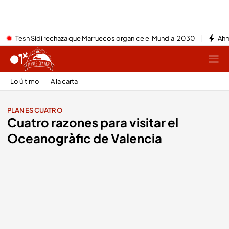
Tesh Sidi rechaza que Marruecos organice el Mundial 2030
Ahm
Lo último
A la carta
PLANES CUATRO
Cuatro razones para visitar el
Oceanogràfic de Valencia