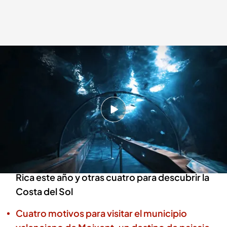
¡No te pierdas el último programa de Planes Cuatro!
.
Cuatro.com
cuatro.com
01 JUN 2026 - 18:20h.
En el programa de esta semana de 'Planes
Cuatro', te damos cuatro razones para visitar el
Oceanogràfic de Valencia
Además, cuatro razones para viajar a Costa
Rica este año y otras cuatro para descubrir la
Costa del Sol
Cuatro motivos para visitar el municipio