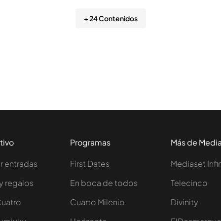
+ 24 Contenidos
tivo
Programas
Más de Medi
 entradas
First Dates
Mediaset Infi
y regalos
En boca de todos
Telecinco
Cuatro
Cuarto Milenio
Divinity