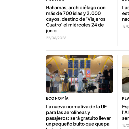
Bahamas, archipiélago con
La
más de 700 islas y 2.000
est
cayos, destino de 'Viajeros
nac
Cuatro' el miércoles 24 de
18/
junio
22/06/2026
ECONOMÍA
PL
La nueva normativa de la UE
Esp
para las aerolíneas y
l'A
pasajeros: será gratuito llevar
sen
un pequeño bulto que quepa
15/