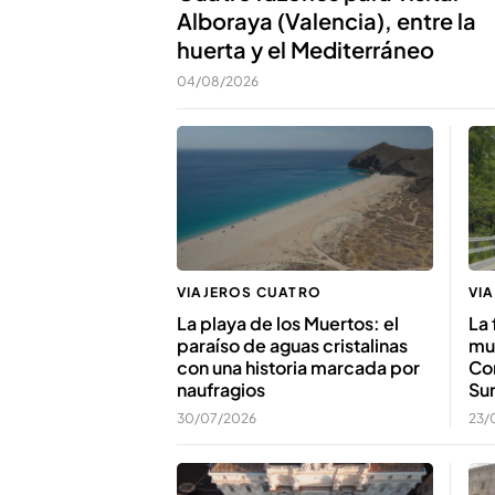
Alboraya (Valencia), entre la
huerta y el Mediterráneo
04/08/2026
VIAJEROS CUATRO
VI
La playa de los Muertos: el
La 
paraíso de aguas cristalinas
mun
con una historia marcada por
Cor
naufragios
Su
30/07/2026
23/