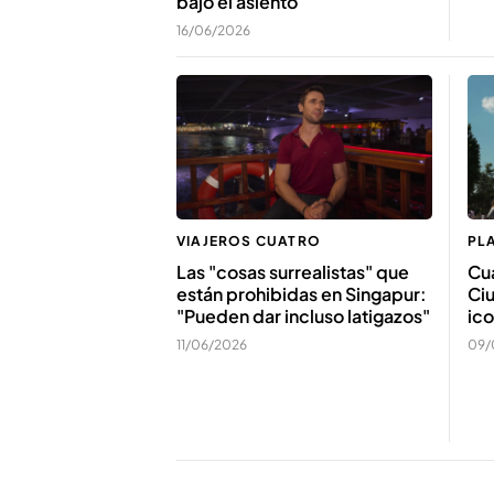
bajo el asiento
16/06/2026
VIAJEROS CUATRO
PL
Las "cosas surrealistas" que
Cua
están prohibidas en Singapur:
Ciu
"Pueden dar incluso latigazos"
ico
11/06/2026
09/