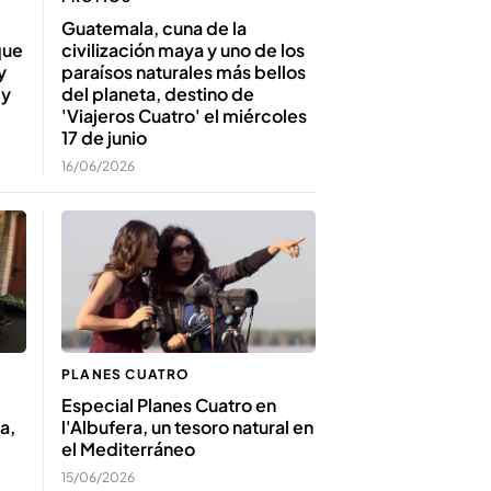
Guatemala, cuna de la
que
civilización maya y uno de los
y
paraísos naturales más bellos
 y
del planeta, destino de
'Viajeros Cuatro' el miércoles
17 de junio
16/06/2026
PLANES CUATRO
Especial Planes Cuatro en
a,
l'Albufera, un tesoro natural en
el Mediterráneo
15/06/2026