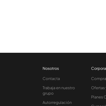
Nosotros
Corpora
Contacta
Comprar
Trabaja en nuestro
Ofertas 
grupo
Planes 
Autorregulación