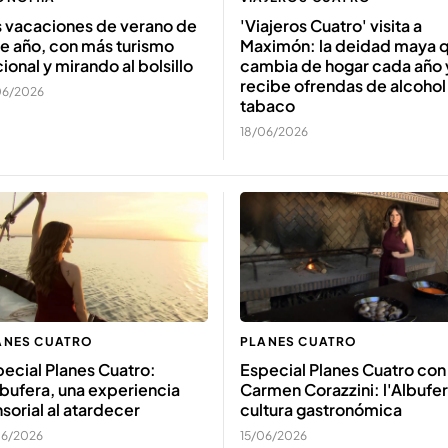
s vacaciones de verano de
'Viajeros Cuatro' visita a
e año, con más turismo
Maximón: la deidad maya 
ional y mirando al bolsillo
cambia de hogar cada año 
recibe ofrendas de alcohol
06/2026
tabaco
18/06/2026
ANES CUATRO
PLANES CUATRO
ecial Planes Cuatro:
Especial Planes Cuatro con
lbufera, una experiencia
Carmen Corazzini: l'Albufer
sorial al atardecer
cultura gastronómica
06/2026
15/06/2026