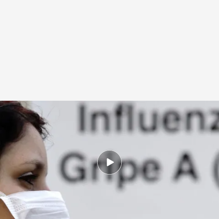
Vacunas contra la gripe
.
Redacción digital Noticias Cuatro
Lidia Camón
03 DIC 2025 - 16:15h.
Recomienda en estos momentos el uso de
mascarilla en hospitales y el residencias de
mayores
¿Por qué la gripe de este año está ya en niveles