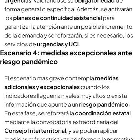
urgencias
, valorándose su
obligatoriedad
de
forma general o específica. Además, se activarán
los
planes de continuidad asistencial
para
garantizar la atención ante un posible incremento
de la demanda y se reforzarán, si es necesario, los
servicios de
urgencias y UCI
.
Escenario 4: medidas excepcionales ante
riesgo pandémico
El escenario más grave contempla
medidas
adicionales y excepcionales
cuando los
indicadores lleguen a niveles muy altos o exista
información que apunte a un
riesgo pandémico
.
En esta fase, se reforzará la
coordinación estatal
mediante la convocatoria extraordinaria del
Consejo Interterritorial
, y se podrán aplicar
medidas más restrictivas conforme a la normativa