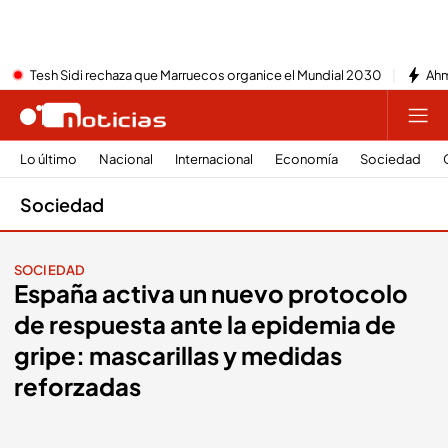
Tesh Sidi rechaza que Marruecos organice el Mundial 2030
Ahm
Lo último
Nacional
Internacional
Economía
Sociedad
Sociedad
SOCIEDAD
España activa un nuevo protocolo
de respuesta ante la epidemia de
gripe: mascarillas y medidas
reforzadas