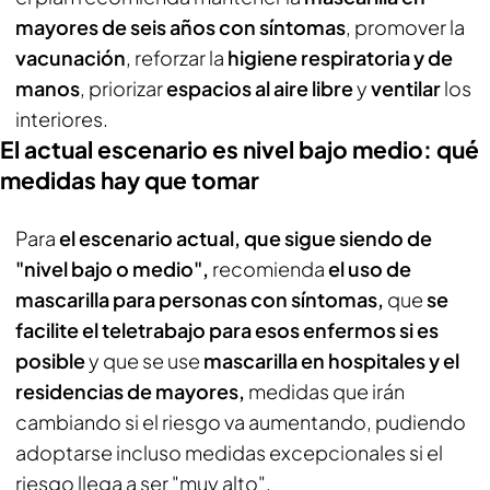
mayores de seis años con síntomas
, promover la
vacunación
, reforzar la
higiene respiratoria y de
manos
, priorizar
espacios al aire libre
y
ventilar
los
interiores.
El actual escenario es nivel bajo medio: qué
medidas hay que tomar
Para
el escenario actual, que sigue siendo de
"nivel bajo o medio",
recomienda
el uso de
mascarilla para personas con síntomas,
que
se
facilite el teletrabajo para esos enfermos si es
posible
y que se use
mascarilla en hospitales y el
residencias de mayores,
medidas que irán
cambiando si el riesgo va aumentando, pudiendo
adoptarse incluso medidas excepcionales si el
riesgo llega a ser "muy alto".