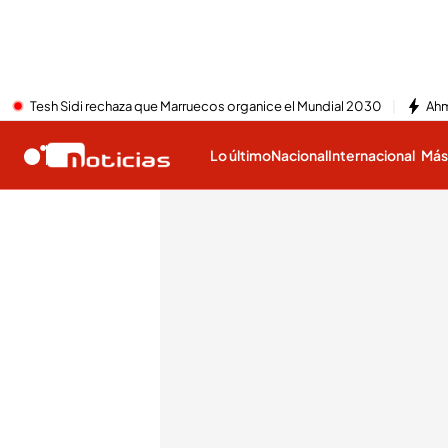
Tesh Sidi rechaza que Marruecos organice el Mundial 2030
Ahm
Lo último
Nacional
Internacional
Má