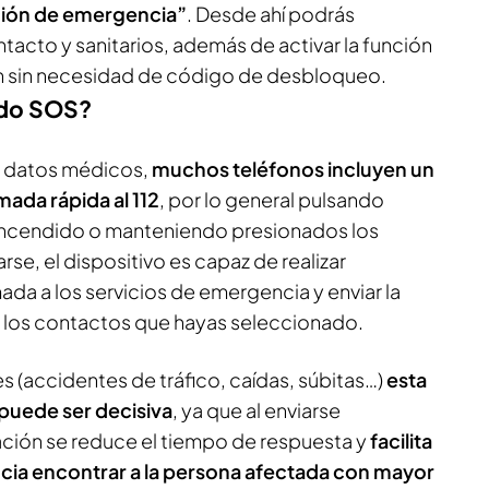
ión de emergencia”
. Desde ahí podrás
ntacto y sanitarios, además de activar la función
ón sin necesidad de código de desbloqueo.
odo SOS?
s datos médicos,
muchos teléfonos incluyen un
mada rápida al 112
, por lo general pulsando
 encendido o manteniendo presionados los
arse, el dispositivo es capaz de realizar
da a los servicios de emergencia y enviar la
a los contactos que hayas seleccionado.
 (accidentes de tráfico, caídas, súbitas…)
esta
puede ser decisiva
, ya que al enviarse
ación se reduce el tiempo de respuesta y
facilita
cia encontrar a la persona afectada con mayor