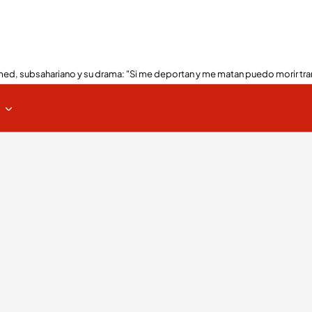
ed, subsahariano y su drama: "Si me deportan y me matan puedo morir tra
s