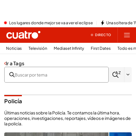
Los lugares donde mejor se va a ver el eclipse
Una soltera de '
DIRECTO
Noticias
Televisión
Mediaset Infinity
First Dates
Todo es m
Ir a Tags
Policía
Últimas noticias sobre la Policía. Te contamos la última hora,
operaciones, investigaciones, reportajes, vídeos e imágenes de
la policía.