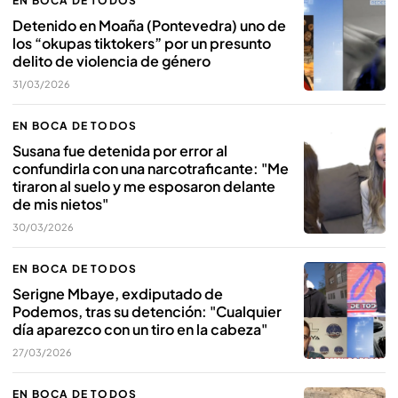
EN BOCA DE TODOS
Detenido en Moaña (Pontevedra) uno de
los “okupas tiktokers” por un presunto
delito de violencia de género
31/03/2026
EN BOCA DE TODOS
Susana fue detenida por error al
confundirla con una narcotraficante: "Me
tiraron al suelo y me esposaron delante
de mis nietos"
30/03/2026
EN BOCA DE TODOS
Serigne Mbaye, exdiputado de
Podemos, tras su detención: "Cualquier
día aparezco con un tiro en la cabeza"
27/03/2026
EN BOCA DE TODOS