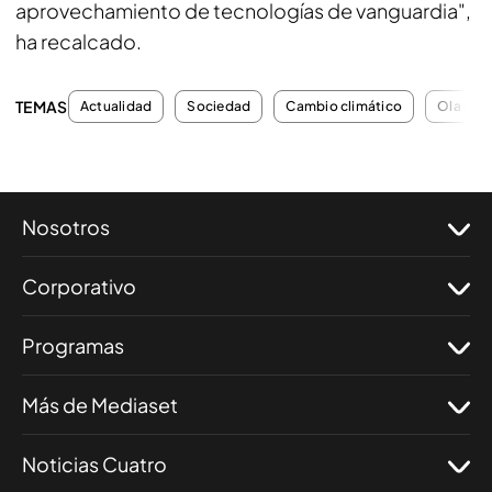
aprovechamiento de tecnologías de vanguardia",
ha recalcado.
TEMAS
Actualidad
Sociedad
Cambio climático
Ola de c
Nosotros
Corporativo
Programas
Más de Mediaset
Noticias Cuatro