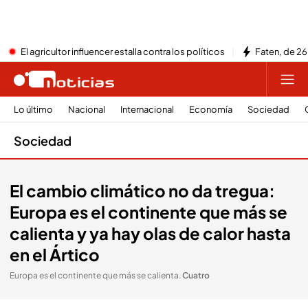
El agricultor influencer estalla contra los políticos
Faten, de 26
Lo último
Nacional
Internacional
Economía
Sociedad
Sociedad
El cambio climático no da tregua:
Europa es el continente que más se
calienta y ya hay olas de calor hasta
en el Ártico
Europa es el continente que más se calienta
.
Cuatro