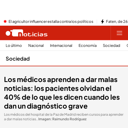
El agricultor influencer estalla contra los políticos
Faten, de 26
Lo último
Nacional
Internacional
Economía
Sociedad
Sociedad
Los médicos aprenden a dar malas
noticias: los pacientes olvidan el
40% de lo que les dicen cuando les
dan un diagnóstico grave
Los médicos del hospital de la Paz de Madrid reciben cursos para aprender
a dar malas noticias.
.
Imagen: Raimundo Rodríguez