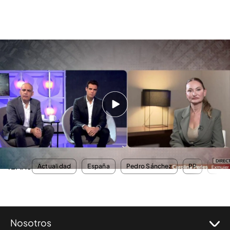
La exmujer de Ábalos demuestra por qué Pedro Sánchez "miente" al decir
que el exministro era un "gran desconocido" para él: "Durmió en mi casa"
Carolina Perlés intervino en directo esta pasada
noche en el programa 'Código 10' y
desmontó la
versión de Pedro Sánchez
. Asegurando que sí
tenía relación personal con José Luis Ábalos y que
llegó a dormir en su casa.
TEMAS
Actualidad
España
Pedro Sánchez
PP
PSO
Nosotros