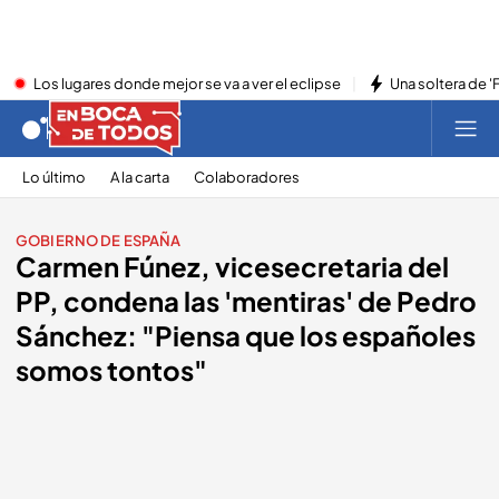
Los lugares donde mejor se va a ver el eclipse
Una soltera de '
Lo último
A la carta
Colaboradores
GOBIERNO DE ESPAÑA
Carmen Fúnez, vicesecretaria del
PP, condena las 'mentiras' de Pedro
Sánchez: "Piensa que los españoles
somos tontos"