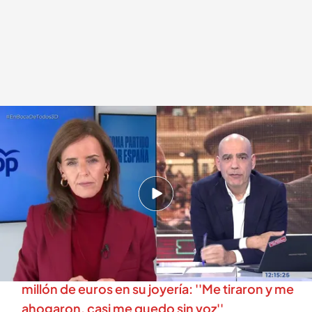
Carmen Fúnez, vicesecretaria del PP, interviene en 'En boca de todos'
.
Mediaset España
En boca de todos
03 DIC 2025 - 13:13h.
'En boca de todos' entrevista a Carmen Fúnez,
vicesecretaria del PP
Una mujer de 77 años sufre un robo de medio
millón de euros en su joyería: ''Me tiraron y me
ahogaron, casi me quedo sin voz''