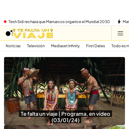
Tesh Sidi rechaza que Marruecos organice el Mundial 2030
Mar
Noticias
Televisión
Mediaset Infinity
First Dates
Todo es m
Te falta un viaje | Programa, en vídeo
(03/01/24)