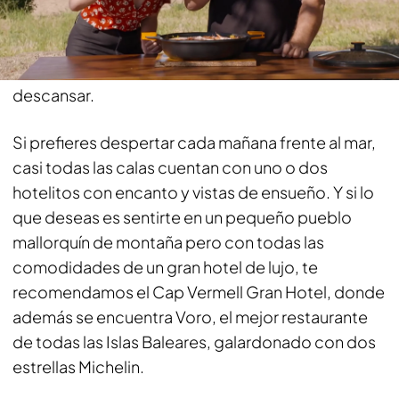
desconexión en medio del campo, hay
numerosas alquerías, masías y casas tradicionales
cerca de la ciudad de Campos para alquilar y
descansar.
Si prefieres despertar cada mañana frente al mar,
casi todas las calas cuentan con uno o dos
hotelitos con encanto y vistas de ensueño. Y si lo
que deseas es sentirte en un pequeño pueblo
mallorquín de montaña pero con todas las
comodidades de un gran hotel de lujo, te
recomendamos el Cap Vermell Gran Hotel, donde
además se encuentra Voro, el mejor restaurante
de todas las Islas Baleares, galardonado con dos
estrellas Michelin.