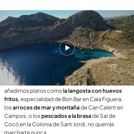
Descubre la Cala Mármols y la Cala Delta: dos auténticos paraísos del sur
de Mallorca
ABRIR BOCA:
Decimos “abrir boca”, pero en realidad en
Mallorca no la cerrarás, porque su gastronomía es
única y exquisita. Los embutidos, la sobrasada y,
por supuesto, la ensaimada son motivos
suficientes para visitar la isla. Pero si a eso
añadimos platos como
la langosta con huevos
fritos,
especialidad de Bon Bar en Cala Figuera,
los
arroces de mar y montaña
de Can Calent en
Campos, o los
pescados a la brasa
de Sal de
Cocó en la Colonia de Sant Jordi, no querrás
marcharte nunca.