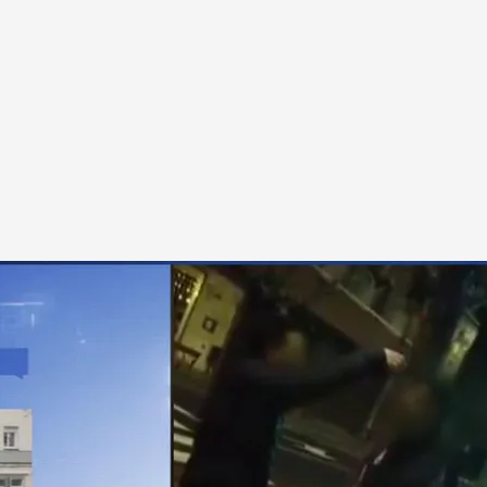
n
.
cuatro.com
aza hasta León porque hay indicios de que no
r mucho que la persona que graba no parara