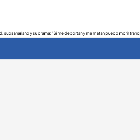
, subsahariano y su drama: "Si me deportan y me matan puedo morir tranq