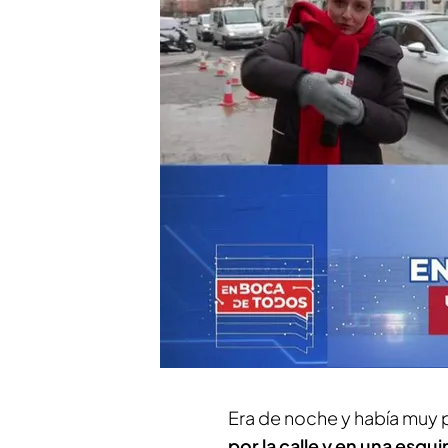
Adonis se derrumba y pi
en mitad de una brutal 
no era yo”
Compartir
Leticia Santos
se ha despl
detalles de un
impactante
apunta a la cabeza de otr
amenazas sin ningún mot
investigado por las autor
Era de noche y había muy p
por la calle y en una esq