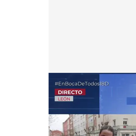
Imágenes de la violenta escena en las calles de Leó
En boca de todos
18 DIC 2025 - 12:04h.
Leticia Santos se despl
es una simple broma po
de reír