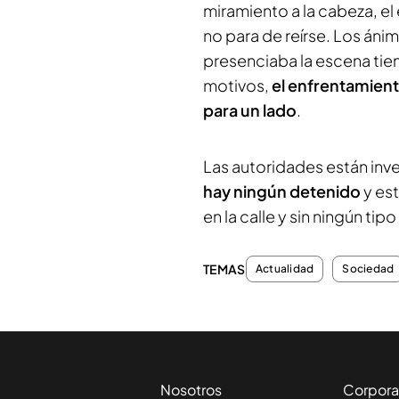
miramiento a la cabeza, e
no para de reírse. Los áni
presenciaba la escena tien
motivos,
el enfrentamient
para un lado
.
Las autoridades están inv
hay ningún detenido
y est
en la calle y sin ningún tip
TEMAS
Actualidad
Sociedad
Nosotros
Corpora