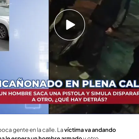
de perdón por intentar acuchillar a un policía
pelea en Barcelona: “Estoy muy arrepentido,
azado hasta la ciudad de
León
para conocer los
 vídeo
en el que vemos como
un hombre
o con una pistola
y le hace todo tipo de
ivo aparente
. Un incidente que está siendo
idades y
cuyo protagonista está en libertad
.
oca gente en la calle. La
víctima va andando
uina le espera un hombre armado
y otro