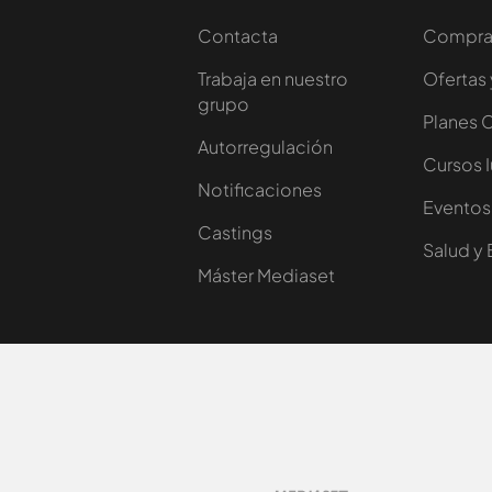
Contacta
Comprar
Trabaja en nuestro
Ofertas 
grupo
Planes 
Autorregulación
Cursos 
Notificaciones
Eventos
Castings
Salud y 
Máster Mediaset