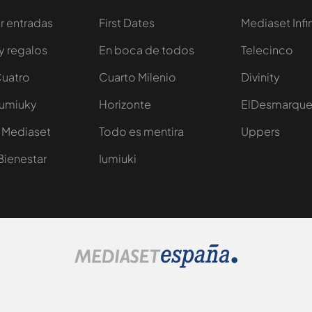
 entradas
First Dates
Mediaset Infi
y regalos
En boca de todos
Telecinco
Cuatro
Cuarto Milenio
Divinity
Iumiuky
Horizonte
ElDesmarqu
 Mediaset
Todo es mentira
Uppers
Bienestar
Iumiuki