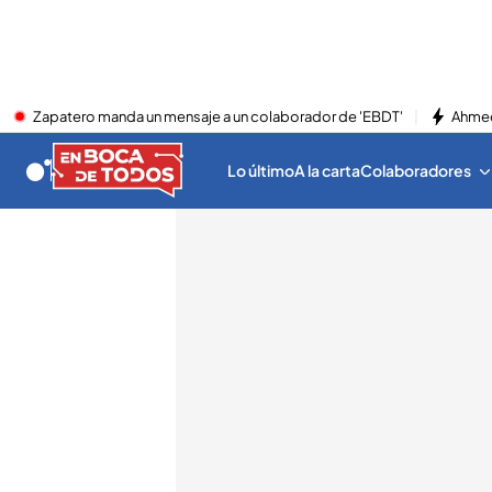
Zapatero manda un mensaje a un colaborador de 'EBDT'
Ahmed
Lo último
A la carta
Colaboradores