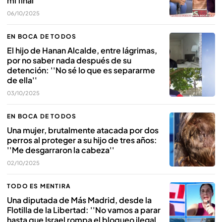
mi final''
06/10/2025
EN BOCA DE TODOS
El hijo de Hanan Alcalde, entre lágrimas,
por no saber nada después de su
detención: ''No sé lo que es separarme
de ella''
03/10/2025
EN BOCA DE TODOS
Una mujer, brutalmente atacada por dos
perros al proteger a su hijo de tres años:
''Me desgarraron la cabeza''
02/10/2025
TODO ES MENTIRA
Una diputada de Más Madrid, desde la
Flotilla de la Libertad: ''No vamos a parar
hasta que Israel rompa el bloqueo ilegal