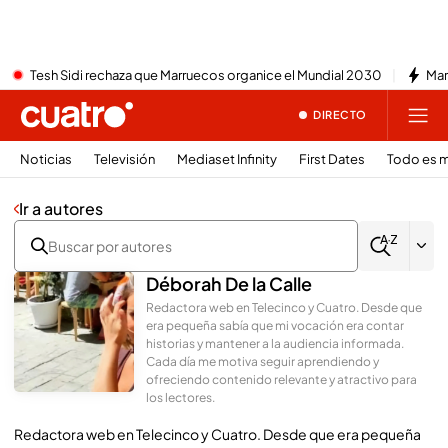
Tesh Sidi rechaza que Marruecos organice el Mundial 2030
Mar
DIRECTO
Noticias
Televisión
Mediaset Infinity
First Dates
Todo es m
Ir a autores
Déborah De la Calle
Redactora web en Telecinco y Cuatro. Desde que
era pequeña sabía que mi vocación era contar
historias y mantener a la audiencia informada.
Cada día me motiva seguir aprendiendo y
ofreciendo contenido relevante y atractivo para
los lectores.
Redactora web en Telecinco y Cuatro. Desde que era pequeña