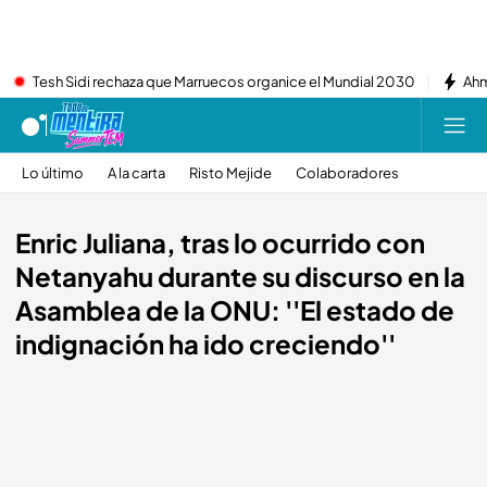
Tesh Sidi rechaza que Marruecos organice el Mundial 2030
Ahm
Lo último
A la carta
Risto Mejide
Colaboradores
Enric Juliana, tras lo ocurrido con
Netanyahu durante su discurso en la
Asamblea de la ONU: ''El estado de
indignación ha ido creciendo''