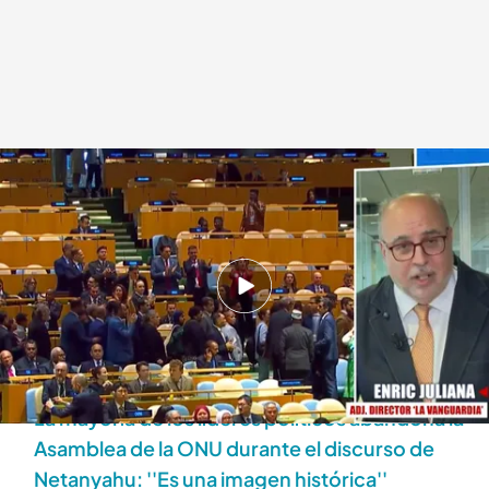
Enric Juliana
Déborah De la Calle
26 SEP 2025 - 18:06h.
La mayoría de los líderes políticos han decidido
abandonar la sala cuando Netanyahu ha
comenzado a hablar
La mayoría de los líderes políticos abandona la
Asamblea de la ONU durante el discurso de
Netanyahu: ''Es una imagen histórica''