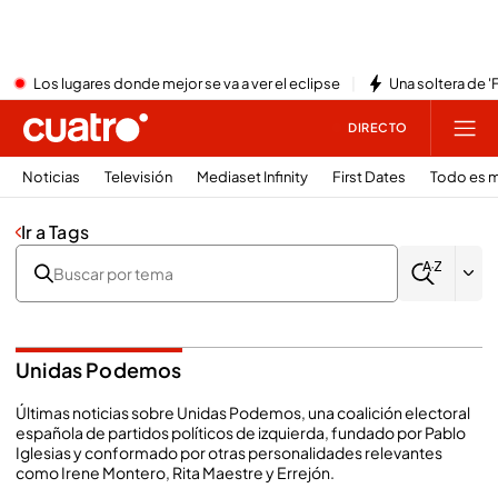
Los lugares donde mejor se va a ver el eclipse
Una soltera de '
DIRECTO
Noticias
Televisión
Mediaset Infinity
First Dates
Todo es m
Ir a Tags
Unidas Podemos
Últimas noticias sobre Unidas Podemos, una coalición electoral
española de partidos políticos de izquierda, fundado por Pablo
Iglesias y conformado por otras personalidades relevantes
como Irene Montero, Rita Maestre y Errejón.