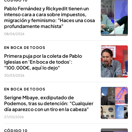
CÓDIGO 10
Pablo Fernández y Rickyedit tienen un
intenso cara a cara sobre impuestos,
migración y feminismo: "Haces una cosa
profundamente machista"
08/04/2026
EN BOCA DE TODOS
Primera puja por la coleta de Pablo
Iglesias en 'En boca de todos':
"100.000€, aquí lo dejo"
30/03/2026
EN BOCA DE TODOS
Serigne Mbaye, exdiputado de
Podemos, tras su detención: "Cualquier
día aparezco con un tiro en la cabeza"
27/03/2026
CÓDIGO 10