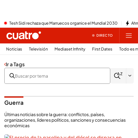
Tesh Sidi rechaza que Marruecos organice el Mundial 2030
Ahm
DIRECTO
Noticias
Televisión
Mediaset Infinity
First Dates
Todo es m
Ir a Tags
Guerra
Últimas noticias sobre la guerra: conflictos, países,
organizaciones, líderes políticos, sanciones y consecuencias
económicas