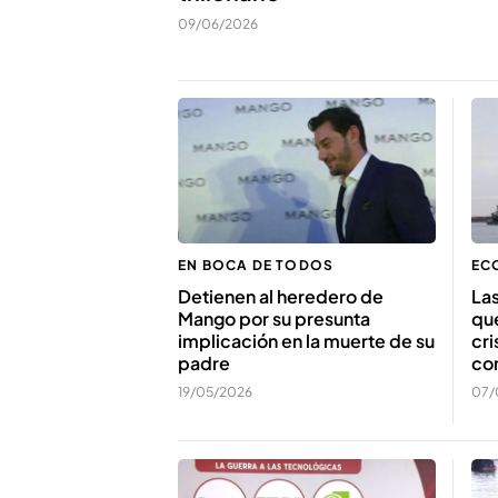
09/06/2026
EN BOCA DE TODOS
EC
Detienen al heredero de
Las
Mango por su presunta
que
implicación en la muerte de su
cri
padre
con
19/05/2026
07/