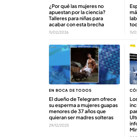
¿Por qué las mujeres no
Esp
apuestan por la ciencia?
má
Talleres para niñas para
la
acabar con esta brecha
to
11/02/2026
11/
EN BOCA DE TODOS
CÓ
El dueño de Telegram ofrece
Los
su esperma a mujeres guapas
in
menores de 37 años que
par
quieran ser madres solteras
Ult
inf
29/12/2025
Min