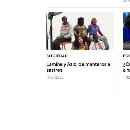
24/
SOCIEDAD
EC
Lamine y Aziz, de manteros a
¿Cu
sastres
a h
11/12/2025
11/1