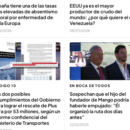
aña tiene una de las tasas
EEUU ya es el mayor
s elevadas de absentismo
productor de crudo del
boral por enfermedad de
mundo: ¿por qué quiere el
da Europa
Venezuela?
02/2026
08/01/2026
DIGO 10
EN BOCA DE TODOS
 dos posibles
Sospechan que el hijo del
cumplimientos del Gobierno
fundador de Mango podría
a lograr el rescate de Plus
haberle empujado: “Él
ra por 53 millones, según un
organizó la ruta dos días
orme confidencial del
antes”
isterio de Transportes
22/12/2025