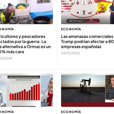
ONOMÍA
ECONOMÍA
ricultores y pescadores
Las amenazas comerciales
ctados por la guerra: La
Trump podrían afectar a 8
a alternativa a Ormuz es un
empresas españolas
6% más cara
04/03/2026
03/2026
ONOMÍA
ECONOMÍA