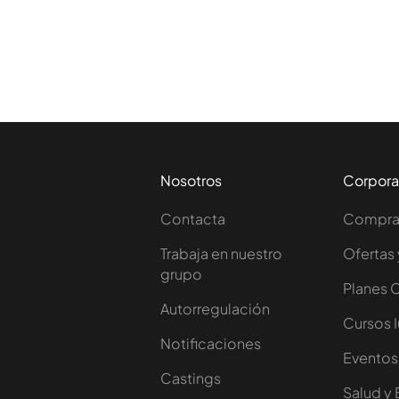
Nosotros
Corpora
Contacta
Comprar
Trabaja en nuestro
Ofertas 
grupo
Planes 
Autorregulación
Cursos 
Notificaciones
Eventos
Castings
Salud y 