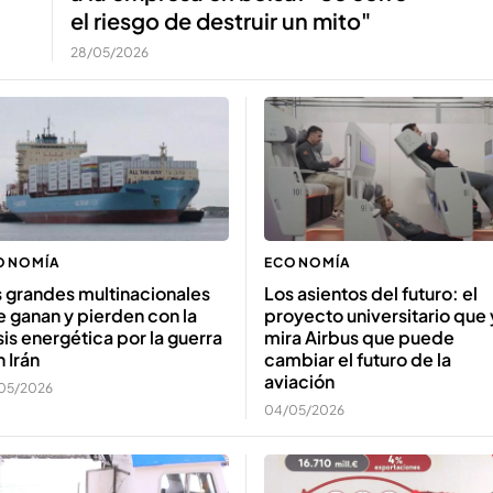
el riesgo de destruir un mito"
28/05/2026
ONOMÍA
ECONOMÍA
 grandes multinacionales
Los asientos del futuro: el
 ganan y pierden con la
proyecto universitario que 
sis energética por la guerra
mira Airbus que puede
 Irán
cambiar el futuro de la
aviación
05/2026
04/05/2026