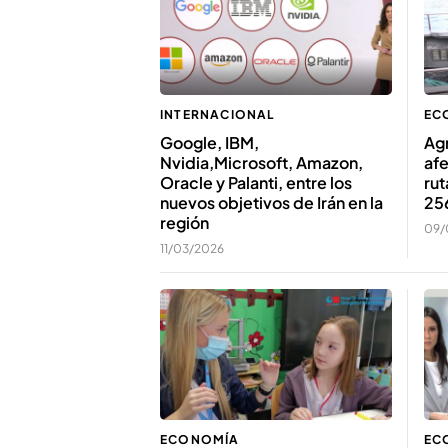
INTERNACIONAL
EC
Google, IBM,
Ag
Nvidia,Microsoft, Amazon,
afe
Oracle y Palanti, entre los
rut
nuevos objetivos de Irán en la
25
región
09/
11/03/2026
ECONOMÍA
EC