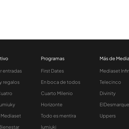
tivo
Programas
Más de Medi
 entradas
First Dates
Mediaset Infi
y regalos
En boca de todos
Telecinco
Cuatro
Cuarto Milenio
Divinity
Iumiuky
Horizonte
ElDesmarqu
 Mediaset
Todo es mentira
Uppers
Bienestar
Iumiuki