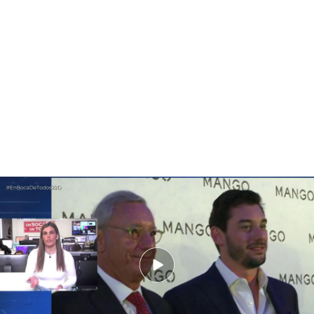
Sospechan que el hijo del fundador de Mango podría haberle empujado:
“Él organizó la ruta dos días antes”
PUEDE INTERESARTE
Susana Díaz, sobre la comparecencia de
Zapatero: "Está dando la cara y respondiendo a
todo desde el minuto uno"