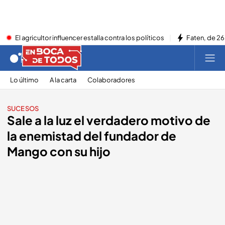
El agricultor influencer estalla contra los políticos
Faten, de 26
Lo último
A la carta
Colaboradores
SUCESOS
Sale a la luz el verdadero motivo de
la enemistad del fundador de
Mango con su hijo