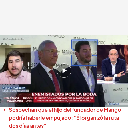
Julio César Ruiz, Periodista de ‘El Español’ y experto en la investigación, ha
conectado en directo con Nacho Abad
.
cuatro.com
En boca de todos
02 MAR 2026 - 14:27h.
La relación sentimental del hijo Isak Andic con
una conocida influencer podría estar entre los
motivos
Sospechan que el hijo del fundador de Mango
podría haberle empujado: “Él organizó la ruta
dos días antes”