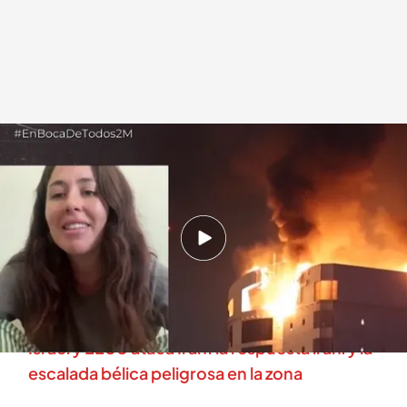
Ofelia, española atrapada en 'En boca de todos'
.
cuatro.com
En boca de todos
02 MAR 2026 - 11:44h.
Ofelia logró llegar a Omán desde Dubái gracias
a la ayuda de una familia que la trasladó hasta
allí
Israel y EEUU ataca Irán: la respuesta iraní y la
escalada bélica peligrosa en la zona