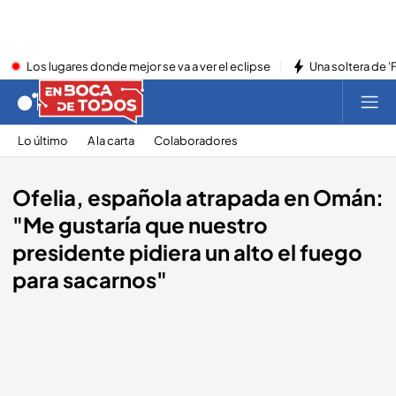
Los lugares donde mejor se va a ver el eclipse
Una soltera de '
Lo último
A la carta
Colaboradores
Ofelia, española atrapada en Omán:
"Me gustaría que nuestro
presidente pidiera un alto el fuego
para sacarnos"