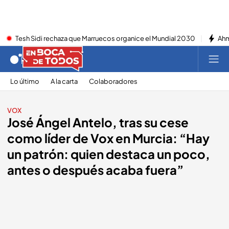
Tesh Sidi rechaza que Marruecos organice el Mundial 2030
Ahm
Lo último
A la carta
Colaboradores
VOX
José Ángel Antelo, tras su cese
como líder de Vox en Murcia: “Hay
un patrón: quien destaca un poco,
antes o después acaba fuera”