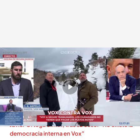
José Ángel Antelo, en 'En boca de todos'
.
cuatro.com
En boca de todos
27 FEB 2026 - 12:49h.
José Ángel Antelo denuncia presiones dentro
de Vox Murcia para que dimitiese como
presidente
Javier Ortega Smith, tras su cese: “No existe la
democracia interna en Vox”