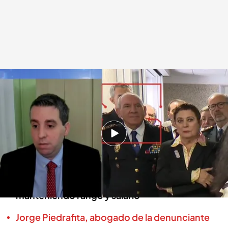
Jorge Piedrafita, el abogado de la denunciante al ex-DAO, en 'En boca de
todos'
.
cuatro.com
En boca de todos
25 FEB 2026 - 13:22h.
El exnúmero dos del DAO, Óscar San Juan, ha
sido recolocado como jefe de brigada en la
Comisaría General de la Policía Científica,
manteniendo rango y salario
Jorge Piedrafita, abogado de la denunciante