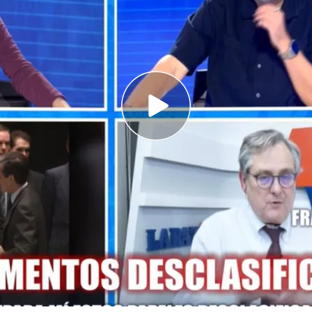
ntencia la desclasificación de los
absolutamente utilizarlo como arma de
ctor de 'La Razón',
comparece en el directo
és de que su diario asegure que el CNI habría
la publicación de los documentos del 23F.
 detalla de qué manera valora esta información,
 lo que hace es reafirmar el papel de Don Juan
s las especulaciones, inventos, que están bien
ro un historiador tiene que ser necesariamente