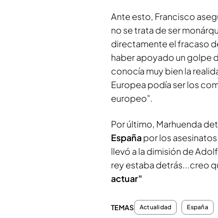
Ante esto, Francisco aseg
no se trata de ser monárqui
directamente el fracaso d
haber apoyado un golpe de
conocía muy bien la realid
Europea podía ser los comu
europeo".
Por último, Marhuenda det
España
por los asesinato
llevó a la dimisión de Ado
rey estaba detrás...creo 
actuar"
TEMAS
Actualidad
España