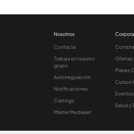
Nosotros
Corpora
Contacta
Comprar
Trabaja en nuestro
Ofertas 
grupo
Planes 
Autorregulación
Cursos 
Notificaciones
Eventos
Castings
Salud y 
Máster Mediaset