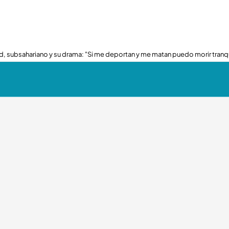
, subsahariano y su drama: "Si me deportan y me matan puedo morir tranq