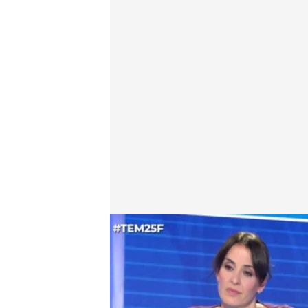
Rita Maestre/ Fernando Marhuenda
.
Cuatro.com
Lara Guerra
25 FEB 2026 - 19:57h.