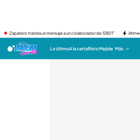
Zapatero manda un mensaje a un colaborador de 'EBDT'
Ahmed
Lo último
A la carta
Risto Mejide
Más