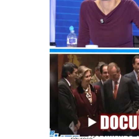
Un reportero del 23 F se
documentos: "Rechazo 
combate"
Compartir
Fernando Marhuenda, dire
de '
Todo es mentira'
despu
"controlado daños" sobre 
En primer lugar, Marhuenda
a lo que asegura que "
esto
Carlos
con lo cual ya toda
para películas, novelas pe
riguroso".