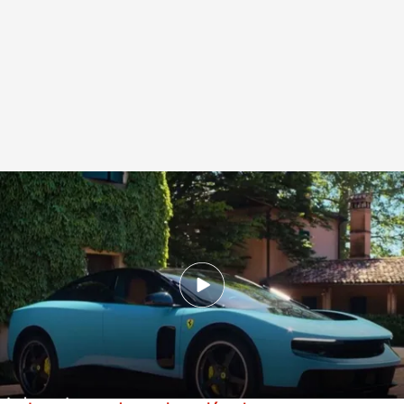
El Ferrari eléctrico Luce recibe críticas demoledoras y hace caer a la
empresa en bolsa
.
Cuatro
Redacción digital Noticias Cuatro
28 MAY 2026 - 17:52h.
Las redes se han llenado de memes con
comparaciones, vateres, aspiradoras,
cortacésped o sustituciones del logo.