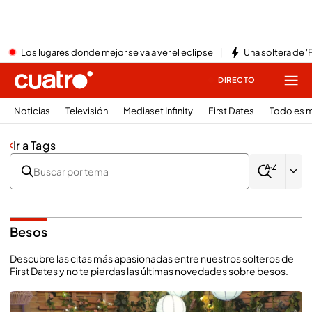
Los lugares donde mejor se va a ver el eclipse
Una soltera de '
DIRECTO
Noticias
Televisión
Mediaset Infinity
First Dates
Todo es m
Ir a Tags
Besos
Descubre las citas más apasionadas entre nuestros solteros de
First Dates y no te pierdas las últimas novedades sobre besos.