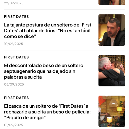
22/09/2025
FIRST DATES
La tajante postura de un soltero de 'First
Dates' al hablar de tríos: "No es tan fácil
como se dice"
10/09/2025
FIRST DATES
El descontrolado beso de un soltero
septuagenario que ha dejado sin
palabras a su cita
08/09/2025
FIRST DATES
El zasca de un soltero de ‘First Dates’ al
rechazarle a su cita un beso de película:
“Piquito de amigo”
01/09/2025