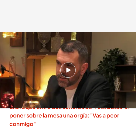
Un soltero, claro con su cita al hablar de tríos
.
cuatro.com
First Dates
Madrid, 10 SEP 2025 - 23:20h.
Ilyan le ha trasladado a Ágata que su
personalidad es "morbosa": ¿Conseguirá
conquistarla?
El choque entre dos solteros de 'First Dates' al
poner sobre la mesa una orgía: "Vas a peor
conmigo"