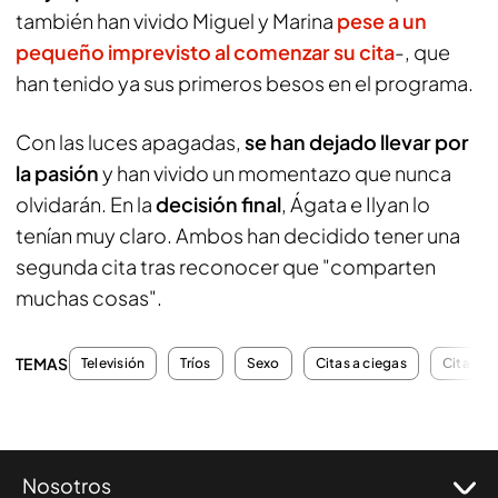
también han vivido Miguel y Marina
pese a un
pequeño imprevisto al comenzar su cita
-, que
han tenido ya sus primeros besos en el programa.
Con las luces apagadas,
se han dejado llevar por
la pasión
y han vivido un momentazo que nunca
olvidarán. En la
decisión final
, Ágata e Ilyan lo
tenían muy claro. Ambos han decidido tener una
segunda cita tras reconocer que "comparten
muchas cosas".
TEMAS
Televisión
Tríos
Sexo
Citas a ciegas
Citas Fi
Nosotros