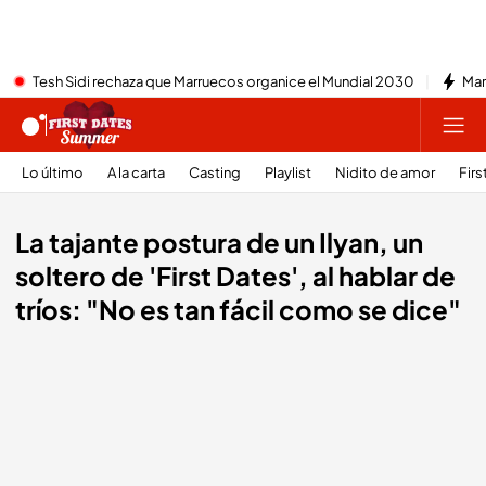
Tesh Sidi rechaza que Marruecos organice el Mundial 2030
Mar
Lo último
A la carta
Casting
Playlist
Nidito de amor
Firs
La tajante postura de un Ilyan, un
soltero de 'First Dates', al hablar de
tríos: "No es tan fácil como se dice"