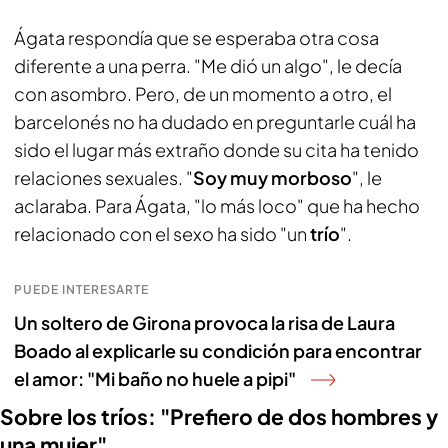
Ágata respondía que se esperaba otra cosa
diferente a una perra. "Me dió un algo", le decía
con asombro. Pero, de un momento a otro, el
barcelonés no ha dudado en preguntarle cuál ha
sido el lugar más extraño donde su cita ha tenido
relaciones sexuales. "
Soy muy morboso
", le
aclaraba. Para Ágata, "lo más loco" que ha hecho
relacionado con el sexo ha sido "un
trío
".
PUEDE INTERESARTE
Un soltero de Girona provoca la risa de Laura
Boado al explicarle su condición para encontrar
el amor: "Mi baño no huele a pipi"
Sobre los tríos: "Prefiero de dos hombres y
una mujer"