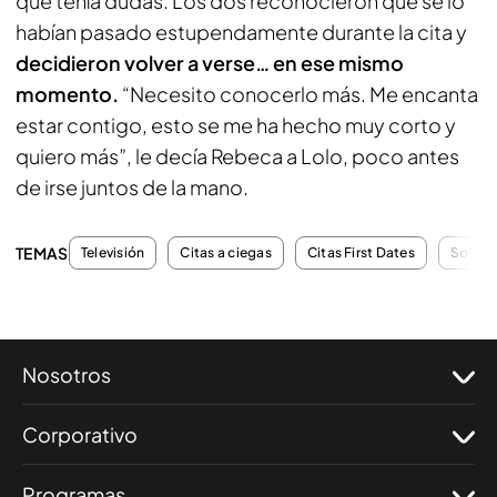
que tenía dudas. Los dos reconocieron que se lo
habían pasado estupendamente durante la cita y
decidieron volver a verse… en ese mismo
momento.
“Necesito conocerlo más. Me encanta
estar contigo, esto se me ha hecho muy corto y
quiero más”, le decía Rebeca a Lolo, poco antes
de irse juntos de la mano.
TEMAS
Televisión
Citas a ciegas
Citas First Dates
Soltero
Nosotros
Corporativo
Programas