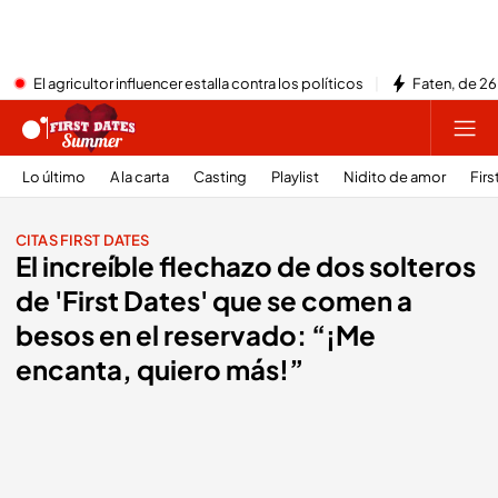
El agricultor influencer estalla contra los políticos
Faten, de 26
Lo último
A la carta
Casting
Playlist
Nidito de amor
Firs
CITAS FIRST DATES
El increíble flechazo de dos solteros
de 'First Dates' que se comen a
besos en el reservado: “¡Me
encanta, quiero más!”