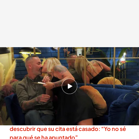
Flechazo a primera vista entre Rebeca y Lolo, que dan rienda suelta a su
pasión en el reservado de 'First Dates'
.
telecinco.es
First Dates
06 AGO 2025 - 23:25h.
Rebeca ha tenido mala suerte en el amor, pero
Lolo le ha hecho volver a creer
La reacción de una soltera de 'First Dates' al
descubrir que su cita está casado: “Yo no sé
para qué se ha apuntado”