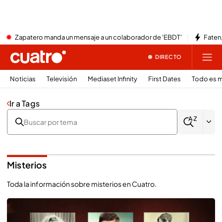
Zapatero manda un mensaje a un colaborador de 'EBDT'
Faten,
DIRECTO
Noticias
Televisión
Mediaset Infinity
First Dates
Todo es m
Ir a Tags
Misterios
Toda la información sobre misterios en Cuatro.