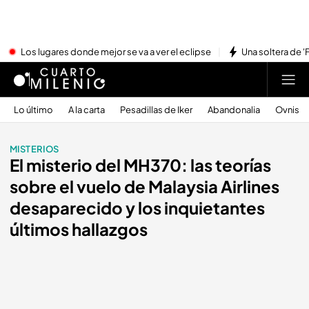
Los lugares donde mejor se va a ver el eclipse
Una soltera de '
Lo último
A la carta
Pesadillas de Iker
Abandonalia
Ovnis
MISTERIOS
El misterio del MH370: las teorías
sobre el vuelo de Malaysia Airlines
desaparecido y los inquietantes
últimos hallazgos