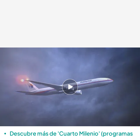
El misterio del MH370
.
cuatro.com
Cuarto Milenio
24 MAY 2026 - 23:00h.
La empresa de robótica marina Ocean Infinity
ha utilizado drones submarinos de última
generación para peinar miles de kilómetros
cuadrados en el Océano Índico meridional
Descubre más de 'Cuarto Milenio' (programas