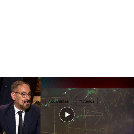
Ignacio Rubio, consultor aeronáutico: "No hay que descartar que el
MH370 haya sido derribado por un misil"
TEMAS
Televisión
Accidentes
Misterios