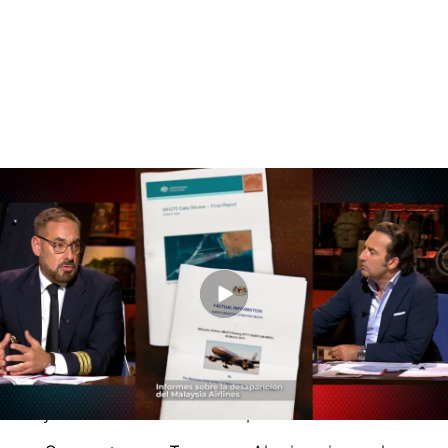
Javier Sierra e Ignacio Rubio analizan los últimos informes sobre el MH370
de Malaysia Airlines
Las teorías sobre el MH370 de Malaysia
Airlines
Acción deliberada del piloto
: El capitán Zaharie
Ahmad Shah planificó un suicidio masivo. Se
halló una ruta idéntica en el simulador de su casa
semanas antes, y apagó los transpondedores
justo en el cambio de espacio aéreo.