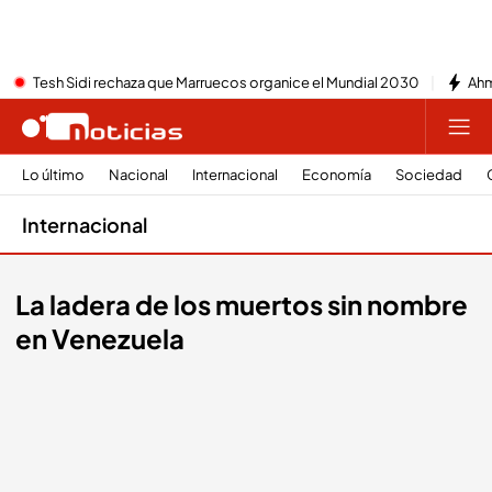
Tesh Sidi rechaza que Marruecos organice el Mundial 2030
Ahm
Lo último
Nacional
Internacional
Economía
Sociedad
Internacional
La ladera de los muertos sin nombre
en Venezuela