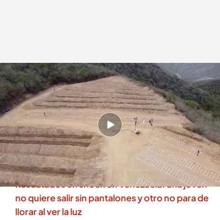
La ladera de los muertos sin nombre en Venezuela
.
Cuatro
Redacción digital Noticias Cuatro
07 JUL 2026 - 15:11h.
En una ladera, a una hora de la Guaira, cientos
de víctimas del terremoto yacen ya en zanjas
con cruces.
Rescatados en shock en Venezuela: una joven
no quiere salir sin pantalones y otro no para de
llorar al ver la luz