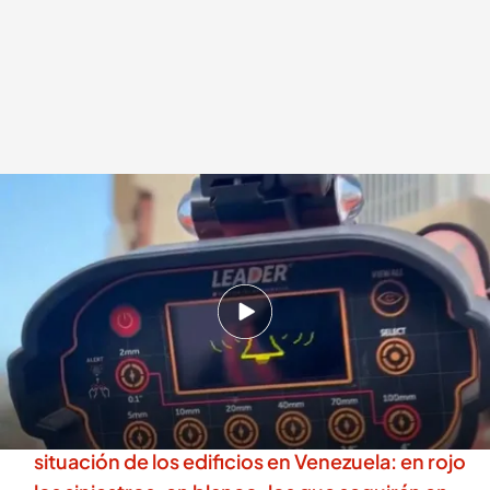
Los rescatistas escapan de los edificios al borde del colapso: una máquina
láser les salva la vida
.
Cuatro
Redacción digital Noticias Cuatro
03 JUL 2026 - 15:28h.
El terremoto derrumbó 190 edificios y causó
daños severos a casi 800 en Venezuela
La NASA envía imágenes por satélite de la
situación de los edificios en Venezuela: en rojo