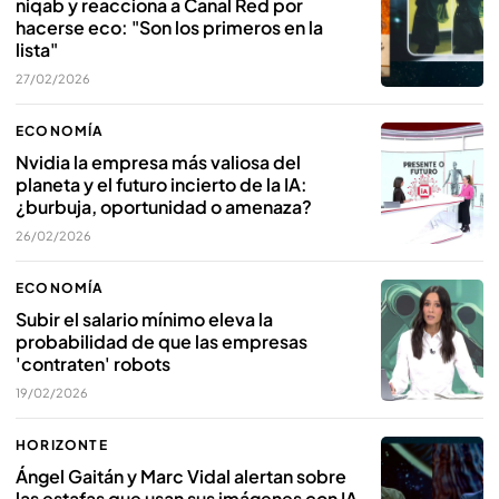
niqab y reacciona a Canal Red por
hacerse eco: "Son los primeros en la
lista"
27/02/2026
ECONOMÍA
Nvidia la empresa más valiosa del
planeta y el futuro incierto de la IA:
¿burbuja, oportunidad o amenaza?
26/02/2026
ECONOMÍA
Subir el salario mínimo eleva la
probabilidad de que las empresas
'contraten' robots
19/02/2026
HORIZONTE
Ángel Gaitán y Marc Vidal alertan sobre
las estafas que usan sus imágenes con IA