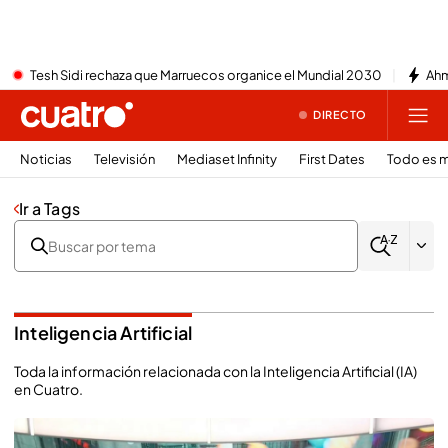
Tesh Sidi rechaza que Marruecos organice el Mundial 2030
Ahm
DIRECTO
Noticias
Televisión
Mediaset Infinity
First Dates
Todo es m
Ir a Tags
Inteligencia Artificial
Toda la información relacionada con la Inteligencia Artificial (IA)
en Cuatro.