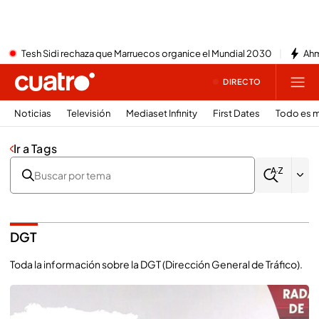
Tesh Sidi rechaza que Marruecos organice el Mundial 2030
Ahm
DIRECTO
Noticias
Televisión
Mediaset Infinity
First Dates
Todo es m
Ir a Tags
DGT
Toda la información sobre la DGT (Dirección General de Tráfico).