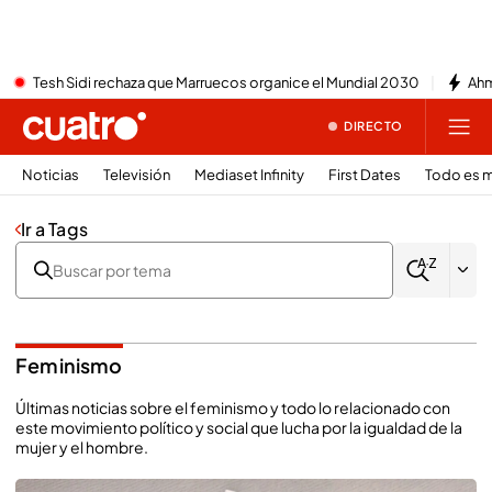
Tesh Sidi rechaza que Marruecos organice el Mundial 2030
Ahm
DIRECTO
Noticias
Televisión
Mediaset Infinity
First Dates
Todo es m
Ir a Tags
Feminismo
Últimas noticias sobre el feminismo y todo lo relacionado con
este movimiento político y social que lucha por la igualdad de la
mujer y el hombre.