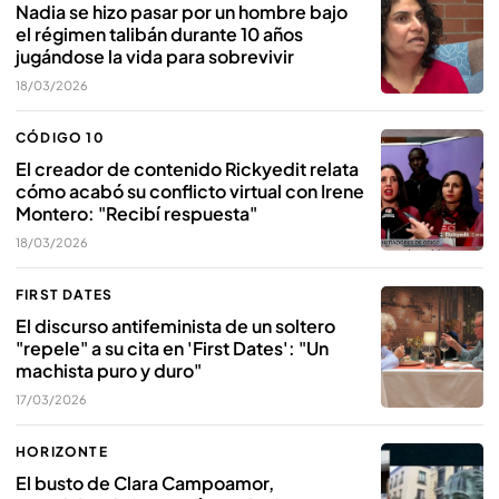
Nadia se hizo pasar por un hombre bajo
el régimen talibán durante 10 años
jugándose la vida para sobrevivir
18/03/2026
CÓDIGO 10
El creador de contenido Rickyedit relata
cómo acabó su conflicto virtual con Irene
Montero: "Recibí respuesta"
18/03/2026
FIRST DATES
El discurso antifeminista de un soltero
"repele" a su cita en 'First Dates': "Un
machista puro y duro"
17/03/2026
HORIZONTE
El busto de Clara Campoamor,