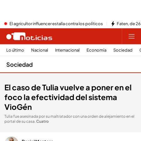
El agricultor influencer estalla contra los políticos
Faten, de 26
Lo último
Nacional
Internacional
Economía
Sociedad
Sociedad
El caso de Tulia vuelve a poner en el
foco la efectividad del sistema
VioGén
Tulia fue asesinada por su maltratador con una orden de alejamiento en el
portal de su casa
.
Cuatro