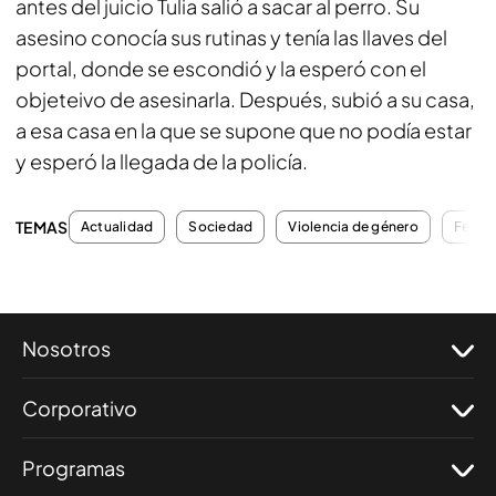
antes del juicio Tulia salió a sacar al perro. Su
asesino conocía sus rutinas y tenía las llaves del
portal, donde se escondió y la esperó con el
objeteivo de asesinarla. Después, subió a su casa,
a esa casa en la que se supone que no podía estar
y esperó la llegada de la policía.
TEMAS
Actualidad
Sociedad
Violencia de género
Femin
Nosotros
Corporativo
Programas