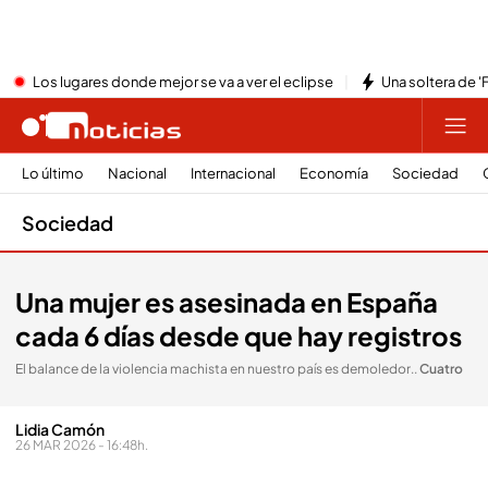
Los lugares donde mejor se va a ver el eclipse
Una soltera de '
Lo último
Nacional
Internacional
Economía
Sociedad
Sociedad
Una mujer es asesinada en España
cada 6 días desde que hay registros
El balance de la violencia machista en nuestro país es demoledor.
.
Cuatro
Lidia Camón
26 MAR 2026 - 16:48h.