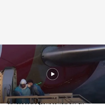
Dos nuevos positivos de hantavirus entre los repatriados
.
Cuatro
Redacción digital Noticias Cuatro
11 MAY 2026 - 15:05h.
La ciudada francesa repatriada da positivo en
el avión de regreso mientras que el
estadounidense da positivo leve.
Sanidad aclara que no se hicieron PCR