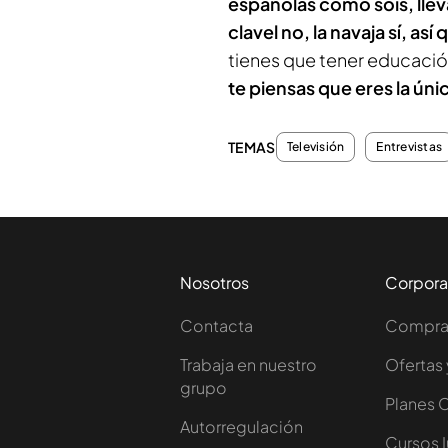
españolas cómo sois, llevái
clavel no, la navaja sí, 
tienes que tener educación
te piensas que eres la únic
TEMAS
Televisión
Entrevistas
Nosotros
Corpora
Contacta
Comprar
Trabaja en nuestro
Ofertas 
grupo
Planes 
Autorregulación
Cursos 