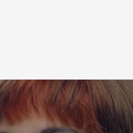
 enfrentamiento que tuvo con la cantante
ompletos de '100% Únicos', en Mediaset