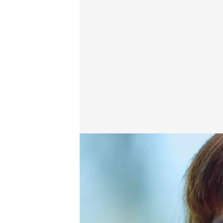
Loles León
.
cuatro.com
Practica Cuatro
14 MAY 2026 - 00:00h.
Loles León recuerda el
Todos los programas c