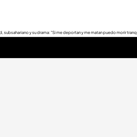
, subsahariano y su drama: "Si me deportan y me matan puedo morir tranq