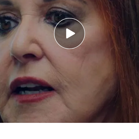
einta reporteros de ‘
100 % Únicos
’,
recuerda el
iesta de Madonna y el tenso enfrentamiento
acabó actuando en una fiesta de Madonna:
e era la reina de Chanticleer, y yo también soy
no a actuar, c
onoció a Pedro Almodóvar e hizo
jo que íbamos a cantarle y de todo".