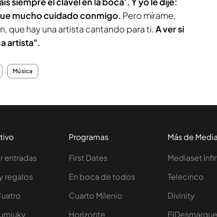
s siempre el clavel en la boca’. Y yo le dije:
así que mucho cuidado conmigo.
Pero mírame,
, que hay una artista cantando para ti.
A ver si
a artista".
Música
tivo
Programas
Más de Medi
 entradas
First Dates
Mediaset Infi
y regalos
En boca de todos
Telecinco
Cuatro
Cuarto Milenio
Divinity
Iumiuky
Horizonte
ElDesmarqu