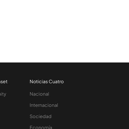
aset
Noticias Cuatro
nity
Nacional
Internacional
Sociedad
e
Economía