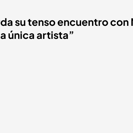
rda su tenso encuentro co
a única artista”