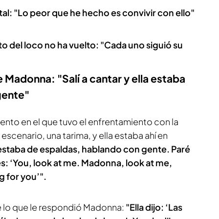
al: "Lo peor que he hecho es convivir con ello"
to del loco no ha vuelto: "Cada uno siguió su
e Madonna: "Salí a cantar y ella estaba
gente"
to en el que tuvo el enfrentamiento con la
escenario, una tarima, y ella estaba ahí en
la estaba de espaldas, hablando con gente. Paré
glés: ‘You, look at me. Madonna, look at me,
 for you’".
e lo que le respondió Madonna:
"Ella dijo: ‘Las