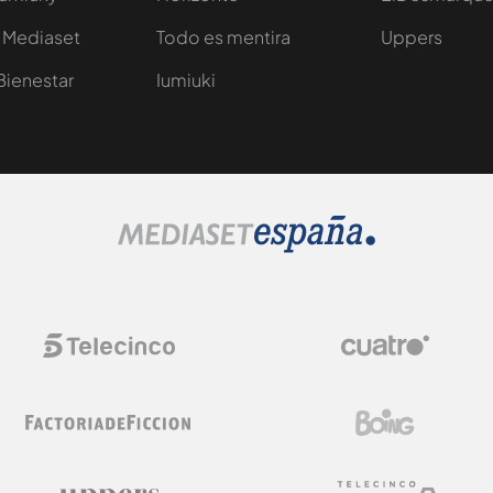
 Mediaset
Todo es mentira
Uppers
Bienestar
Iumiuki