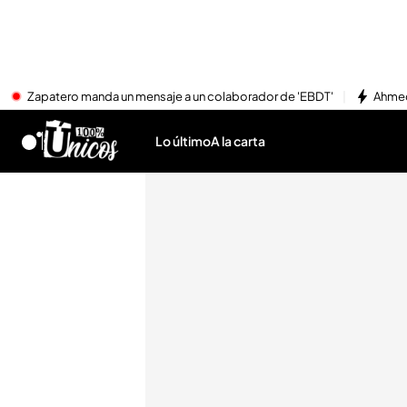
Zapatero manda un mensaje a un colaborador de 'EBDT'
Ahmed
Lo último
A la carta