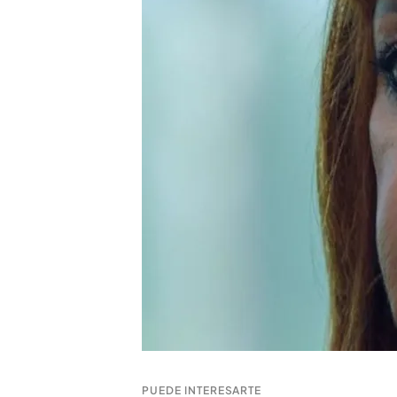
Infinity
Compartir
Loles León
, junto a los tr
día en que actuó en una f
que vivió con la cantante.
Loles León explica cómo 
"V
ino aquí y se pensaba qu
la reina de Chanticlee
r. Vi
una fiesta, y Pedro nos di
PUEDE INTERESARTE