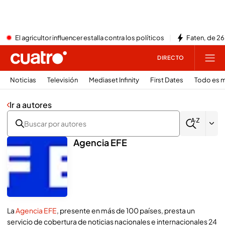
El agricultor influencer estalla contra los políticos
Faten, de 26
DIRECTO
Noticias
Televisión
Mediaset Infinity
First Dates
Todo es m
Ir a autores
Agencia EFE
La
Agencia EFE
, presente en más de 100 países, presta un
servicio de cobertura de noticias nacionales e internacionales 24