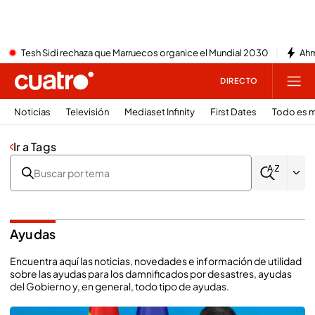
Tesh Sidi rechaza que Marruecos organice el Mundial 2030
Ahm
DIRECTO
Noticias
Televisión
Mediaset Infinity
First Dates
Todo es m
Ir a Tags
Ayudas
Encuentra aquí las noticias, novedades e información de utilidad
sobre las ayudas para los damnificados por desastres, ayudas
del Gobierno y, en general, todo tipo de ayudas.