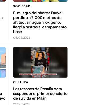
SOCIEDAD
El milagro del sherpa Dawa:
en
perdido a 7.000 metros de
altitud, sin agua ni oxígeno,
llegó a rastras al campamento
base
04/06/2026
CULTURA
Las razones de Rosalía para
su
suspender el primer concierto
ivo
de su vida en Milán
26/03/2026