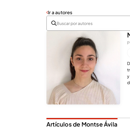
Ir a autores
P
D
t
y
d
Artículos de Montse Ávila