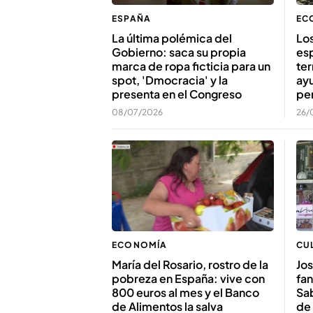
ESPAÑA
EC
La última polémica del
Los
Gobierno: saca su propia
esp
marca de ropa ficticia para un
ter
spot, 'Dmocracia' y la
ayu
presenta en el Congreso
per
08/07/2026
26/
ECONOMÍA
CU
María del Rosario, rostro de la
Jos
pobreza en España: vive con
fan
800 euros al mes y el Banco
Sab
de Alimentos la salva
de