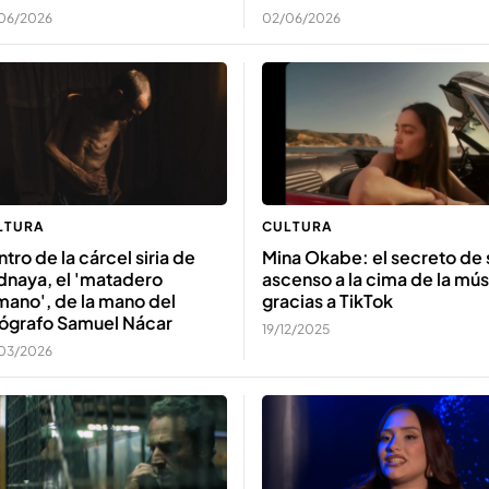
06/2026
02/06/2026
LTURA
CULTURA
tro de la cárcel siria de
Mina Okabe: el secreto de 
dnaya, el 'matadero
ascenso a la cima de la mús
mano', de la mano del
gracias a TikTok
tógrafo Samuel Nácar
19/12/2025
03/2026