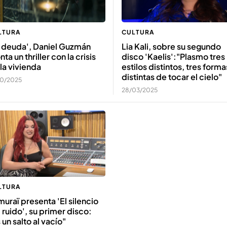
LTURA
CULTURA
a deuda', Daniel Guzmán
Lia Kali, sobre su segundo
ta un thriller con la crisis
disco 'Kaelis':"Plasmo tres
la vivienda
estilos distintos, tres forma
distintas de tocar el cielo"
10/2025
28/03/2025
LTURA
uraï presenta 'El silencio
 ruido', su primer disco:
 un salto al vacío"