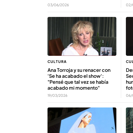
03/06/2026
02/
CULTURA
CU
Ana Torroja y su renacer con
Den
'Se ha acabado el show':
Se
"Pensé que tal vez se había
hu
acabado mi momento"
fo
19/03/2026
06/