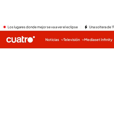
Los lugares donde mejor se va a ver el eclipse
Una soltera de '
Noticias
Televisión
Mediaset Infinity