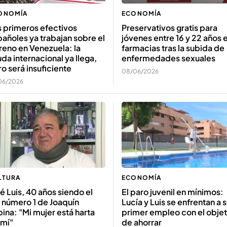
ONOMÍA
ECONOMÍA
 primeros efectivos
Preservativos gratis para
añoles ya trabajan sobre el
jóvenes entre 16 y 22 años 
reno en Venezuela: la
farmacias tras la subida de
da internacional ya llega,
enfermedades sexuales
o será insuficiente
08/06/2026
06/2026
LTURA
ECONOMÍA
é Luis, 40 años siendo el
El paro juvenil en mínimos:
 número 1 de Joaquín
Lucía y Luis se enfrentan a 
ina: "Mi mujer está harta
primer empleo con el objet
 mí"
de ahorrar