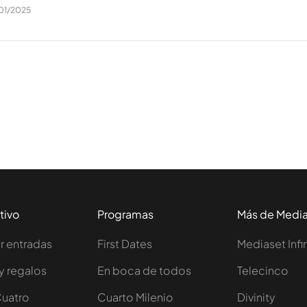
01/2025
tivo
Programas
Más de Medi
 entradas
First Dates
Mediaset Infi
y regalos
En boca de todos
Telecinco
Cuatro
Cuarto Milenio
Divinity