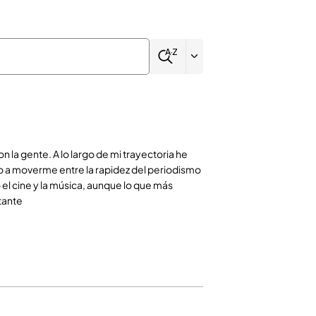
la gente. A lo largo de mi trayectoria he
o a moverme entre la rapidez del periodismo
o el cine y la música, aunque lo que más
tante