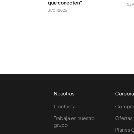
que conecten"
02/
31/01/2025
Nosotros
Corpora
Contacta
Comprar
Trabaja en nuestro
Ofertas 
grupo
Planes 