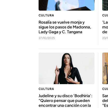
CULTURA
CU
Rosalía se vuelve monja y
'L
sigue los pasos de Madonna,
mon
Lady Gaga y C. Tangana
de 
27/10/2025
23/
CULTURA
CU
Judeline y su disco 'Bodhiria':
Sam
"Quiero pensar que pueden
del
encontrar una canción con la
"Es